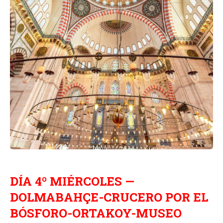
DÍA 4º MIÉRCOLES —
DOLMABAHÇE-CRUCERO POR EL
BÓSFORO-ORTAKOY-MUSEO